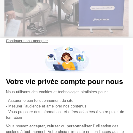
Pourquoi participer ?
Rencontrez, échangez et présélectionnez des
candidats motivés, formés et disponibles
immédiatement
.
Découvrez nos
formations de Bac+2 à Bac+5
et
échangez avec nos équipes pédagogiques.
Développez votre
réseau professionnel
en
échangeant avec d’autres recruteurs.
Ne manquez pas cette dernière
opportunité de
finaliser vos recrutements
en alternance !
Entreprises : réservez votre place dès maintenant en