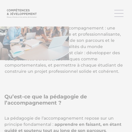
L’APPRENANT ET LES
COMPÉTENCES DE DEMAIN
Chez Compétences & Développement, nous avons fait le
choix d’une pédagogie de l’accompagnement : une
approche active, personnalisée et professionnalisante,
qui place l’apprenant au cœur de son parcours et le
prépare concrètement aux réalités du monde
professionnel. Notre objectif est clair : développer des
compétences durables, techniques comme
comportementales, et permettre à chaque étudiant de
construire un projet professionnel solide et cohérent.
Qu’est-ce que la pédagogie de
l’accompagnement ?
La pédagogie de l’accompagnement repose sur un
principe fondamental :
apprendre en faisant, en étant
guidé et soutenu tout au long de son parcours
.