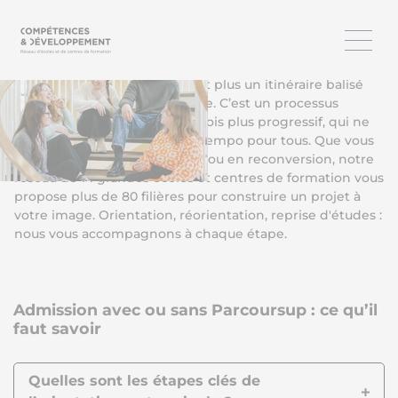
Trouver sa voie, c’est aussi choisir comment la construire
L’orientation, aujourd’hui, n’est plus un itinéraire balisé
avec une seule entrée possible. C’est un processus
personnel, parfois rapide, parfois plus progressif, qui ne
suit pas forcément le même tempo pour tous. Que vous
soyez lycéen, étudiant, salarié ou en reconversion, notre
réseau de 14 grandes écoles et centres de formation vous
propose plus de 80 filières pour construire un projet à
votre image. Orientation, réorientation, reprise d'études :
nous vous accompagnons à chaque étape.
Admission avec ou sans Parcoursup : ce qu’il
faut savoir
Quelles sont les étapes clés de