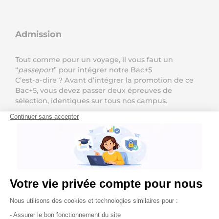
Admission
Tout comme pour un voyage, il vous faut un
“
passeport
” pour intégrer notre Bac+5
C’est-a-dire ? Avant d’intégrer la promotion de ce
Bac+5, vous devez passer deux épreuves de
sélection, identiques sur tous nos campus.
1. Vous candidatez directement depuis le
portail sur
le site internet
2. Vous passez les épreuves en lignes dont un test
en ligne de 45 minutes et un entretien de
motivation de 45 minutes.
Contenu de l’entretien :
5 minutes de présentation / brief
10 minutes pour apprendre à se connaitre et