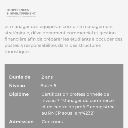
Ce mastère en management touristique forme les
futurs cadres dirigeants capables de piloter une unité
commerciale, développer la performance économique
et manager des équipes. Il combine management
stratégique, développement commercial et gestion
financière afin de préparer les étudiants à occuper des
postes à responsabilités dans des structures
touristiques.
Durée de
2 ans
Niveau
Bac + 5
Diplôme
Certification professionnelle de
niveau 7 "Manager du commerce
et de centre de profit" enregistrée
au RNCP sous le n°42321
Admission
Concours