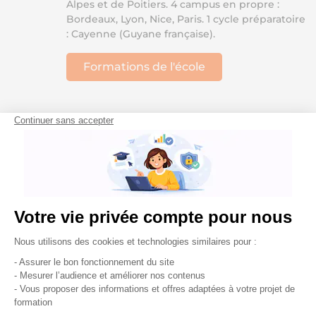
Alpes et de Poitiers. 4 campus en propre :
Bordeaux, Lyon, Nice, Paris. 1 cycle préparatoire
: Cayenne (Guyane française).
Formations de l'école
SUP'DE COM
SUP’DE COM, l’école de tous les métiers de la
communication, a été créée en 1985. Elle a
pour mission de former les futurs experts de la
communication globale, online et offline,
média et hors média, en développant leurs
compétences digitales, créatives et
stratégiques. SUP’DE COM accompagne ses
apprenants pour une insertion professionnelle
en agence, dans les médias ainsi que chez les
annonceurs. Plusieurs programmes sont
proposés : BTS Communication (Bac+2),
Bachelor « Responsable de Communication »