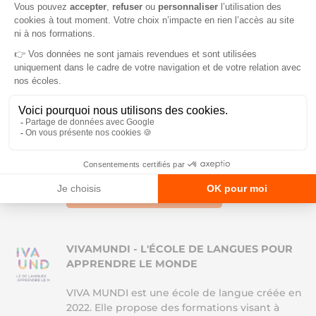
et ses spécialisations (Bac+3), Mastère «
Manager de la Communication » et ses
expertises (Bac+5). Ces formations permettent
aux diplômés d’accéder à une cinquantaine de
métiers. 12 campus en propre : Amiens,
Bordeaux, Grasse, Grenoble, Le Mans, Lille,
Lyon, Montpellier, Nantes, Nice, Paris, Toulouse.
3 campus en affiliation : Brest, Caen, Le Port
(Île de la Réunion). 3 programmes délocalisés :
Antananarive (Madagascar), Shenzhen (Chine),
Tunis (Tunisie).
Formations de l'école
VIVAMUNDI - L'ÉCOLE DE LANGUES POUR
APPRENDRE LE MONDE
VIVA MUNDI est une école de langue créée en
2022. Elle propose des formations visant à