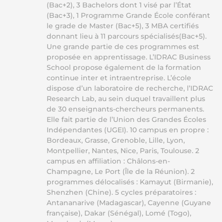
(Bac+2), 3 Bachelors dont 1 visé par l’État
(Bac+3), 1 Programme Grande École conférant
le grade de Master (Bac+5), 3 MBA certifiés
donnant lieu à 11 parcours spécialisés(Bac+5).
Une grande partie de ces programmes est
proposée en apprentissage. L’IDRAC Business
School propose également de la formation
continue inter et intraentreprise. L’école
dispose d’un laboratoire de recherche, l’IDRAC
Research Lab, au sein duquel travaillent plus
de 30 enseignants-chercheurs permanents.
Elle fait partie de l’Union des Grandes Écoles
Indépendantes (UGEI). 10 campus en propre :
Bordeaux, Grasse, Grenoble, Lille, Lyon,
Montpellier, Nantes, Nice, Paris, Toulouse. 2
campus en affiliation : Châlons-en-
Champagne, Le Port (Île de la Réunion). 2
programmes délocalisés : Kamayut (Birmanie),
Shenzhen (Chine). 5 cycles préparatoires :
Antananarive (Madagascar), Cayenne (Guyane
française), Dakar (Sénégal), Lomé (Togo),