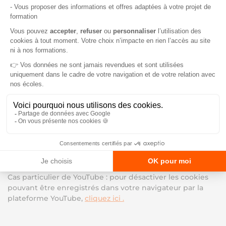
attendre la poursuite de la navigation.
2.Les cookies mesure d’audience
En poursuivant votre navigation sur ce site vous acceptez
l’utilisation de cookies pour permettre les mesures
d’audience dans les conditions décrites ci-dessus.
3. Les cookies « réseaux sociaux »
Ce site utilise un outil intégrant les boutons des
principales plateformes sociales sans envoyer de cookies
avant d’obtenir votre consentement préalable. Si vous ne
cliquez pas sur les boutons sociaux (par exemple celui-ci
de Facebook), aucun cookie ne sera déposé sur votre
terminal. En cliquant une première fois sur les boutons
sociaux, vous acceptez que des données puissent être
envoyées aux plateformes sociales concernées, et vous
pouvez alors cliquer de nouveau sur les boutons sociaux
en question pour les utiliser.
Cas particulier de YouTube : pour désactiver les cookies
pouvant être enregistrés dans votre navigateur par la
plateforme YouTube,
cliquez ici .