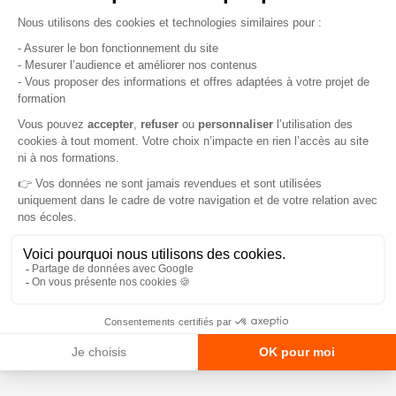
Envoyer ma
demande
Compétences et Développement
est responsable des traitements de données.
Les informations recueillies font l’objet d’un traitement informatique destiné aux
opérations de transmission des informations et documentations sollicitées. Les
destinataires des données est le service commercial. Vos données sont conservées
dans des conditions propres à en assurer leur sécurité et confidentialité pendant trois
ans à compter de leur collecte ou de votre dernière correspondance avec nous.
Conformément à la réglementation en vigueur, vous disposez d’un droit d’accès, de
rectification, de suppression et d’opposition relatif aux informations vous concernant.
Vous pouvez adresser vos demandes en adressant un email à
dpo@competences-
developpement.fr
.
Pour plus d’information sur l’utilisation de vos données, veuillez
consulter notre charte
"
Données personnelles
".