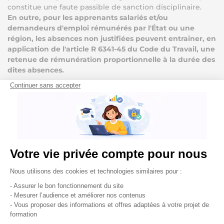
constitue une faute passible de sanction disciplinaire.
En outre, pour les apprenants salariés et/ou
demandeurs d'emploi rémunérés par l'État ou une
région, les absences non justifiées peuvent entrainer, en
application de l'article R 6341-45 du Code du Travail, une
retenue de rémunération proportionnelle à la durée des
dites absences.
SECTION 3 – REGLES RELATIVES AU COMPORTEMENT ET
A LA TENUE VESTIMENTAIRE (TOUTES CATEGORIES
D’APPRENANTS)
Les apprenants sont invités à se présenter en tenue
vestimentaire correcte.
Il est demandé à tout apprenant d’avoir un
comportement garantissant le respect des règles
élémentaires de savoir vivre, de savoir être, en
collectivité et le bon déroulement des formations.
La Direction se réserve le droit de refuser l’entrée à tout
apprenant dont la tenue ou le comportement ne serait
pas correct.
De même, tout enseignant est fondé à demander à un