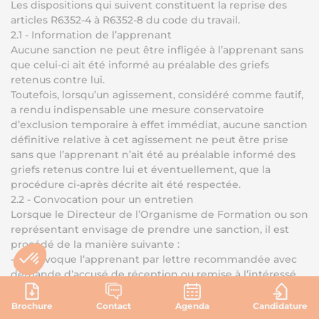
Les dispositions qui suivent constituent la reprise des
articles R6352-4 à R6352-8 du code du travail.
2.1 - Information de l’apprenant
Aucune sanction ne peut être infligée à l’apprenant sans
que celui-ci ait été informé au préalable des griefs
retenus contre lui.
Toutefois, lorsqu’un agissement, considéré comme fautif,
a rendu indispensable une mesure conservatoire
d’exclusion temporaire à effet immédiat, aucune sanction
définitive relative à cet agissement ne peut être prise
sans que l’apprenant n’ait été au préalable informé des
griefs retenus contre lui et éventuellement, que la
procédure ci-après décrite ait été respectée.
2.2 - Convocation pour un entretien
Lorsque le Directeur de l’Organisme de Formation ou son
représentant envisage de prendre une sanction, il est
procédé de la manière suivante :
- Il convoque l’apprenant par lettre recommandée avec
demande d’accusé de réception ou remise à l’intéressé
contre décharge en lui indiquant l’objet de la
convocation
Brochure
Contact
Agenda
Candidature