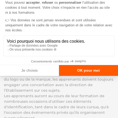
apprenant dont la tenue ou le comportement ne serait
pas convenable de quitter la salle de cours.
Il est rappelé aux apprenants qu’un comportement
correct est également exigé aux abords de
l’établissement.
SECTION 4 – REGLES RELATIVES A L’IMAGE DE
L’ETABLISSEMENT ET A SA COMMUNICATION (TOUTES
CATEGORIES D’APPRENANTS)
L'image de l’Etablissement est un bien précieux pour la
crédibilité professionnelle de l’apprenant.
Pour cette raison, il est demandé aux apprenants la plus
grande prudence dans l'utilisation des éléments
d'identification de l'Etablissement. Avant toute utilisation
du logo ou de la marque, les apprenants doivent toujours
engager une concertation avec la direction de
l’Etablissement sur ces sujets.
Les apprenants auront au cours de leur formation de
nombreuses occasions d'utiliser ces éléments
d'identification, tant dans le cadre de leurs cursus, qu'à
l'occasion des événements privés qu’ils organiseront