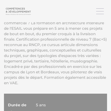
Vous voulez repenser des espaces de vie, réhabiliter un
lieu chargé d'histoire ou concevoir l'architecture
intérieure d'un hôtel, d'un musée, d'un espace
commercial ? La formation en architecture intérieure
de l'ESAIL vous prépare en 5 ans à mener ces projets
de bout en bout, du premier croquis à la livraison
finale. Certification professionnelle de niveau 7 (Bac+5)
reconnue au RNCP, ce cursus articule dimensions
techniques, graphiques, conceptuelles et culturelles
du projet, sur des typologies d'espaces très variées :
logement privé, tertiaire, hôtellerie, muséographie.
Encadré·e par des professionnels en exercice sur les
campus de Lyon et Bordeaux, vous piloterez de vrais
projets dès le départ. Formation également accessible
en VAE.
Durée de
5 ans