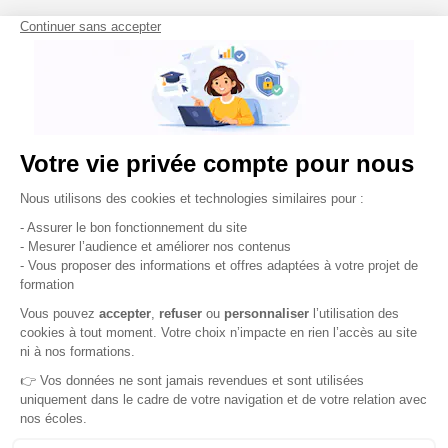
Prérequis et admission
Prérequis
La formation Architecture Intérieure est accessible
à tout titulaire d'un baccalauréat, toutes filières
confondues. Un intérêt marqué pour le design, la
création et l'aménagement d'espaces est essentiel.
Les candidats issus de filières artistiques ou
scientifiques disposent d'un atout supplémentaire.
Les admissions parallèles sont possibles en 2e, 3e et
4e année, sur dossier.
Notre diplôme d’Architecture Intérieure est
accessible par la
VAE
.
Toutes nos formations sont accessibles aux
personnes en situation de handicap et chaque
campus dispose d’un référent.
Processus d'admission
L'intégration de la formation se fait en quatre
étapes :